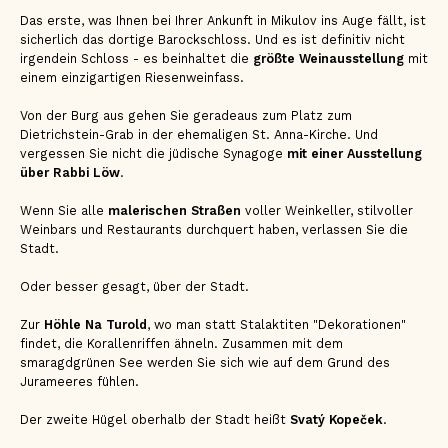
Das erste, was Ihnen bei Ihrer Ankunft in Mikulov ins Auge fällt, ist
sicherlich das dortige Barockschloss. Und es ist definitiv nicht
irgendein Schloss - es beinhaltet die
größte Weinausstellung
mit
einem einzigartigen Riesenweinfass.
Von der Burg aus gehen Sie geradeaus zum Platz zum
Dietrichstein-Grab in der ehemaligen St. Anna-Kirche. Und
vergessen Sie nicht die jüdische Synagoge
mit einer Ausstellung
über Rabbi Löw
.
Wenn Sie alle
malerischen Straßen
voller Weinkeller, stilvoller
Weinbars und Restaurants durchquert haben, verlassen Sie die
Stadt.
Oder besser gesagt, über der Stadt.
Zur
Höhle Na Turold
, wo man statt Stalaktiten "Dekorationen"
findet, die Korallenriffen ähneln. Zusammen mit dem
smaragdgrünen See werden Sie sich wie auf dem Grund des
Jurameeres fühlen.
Der zweite Hügel oberhalb der Stadt heißt
Svatý Kopeček
.