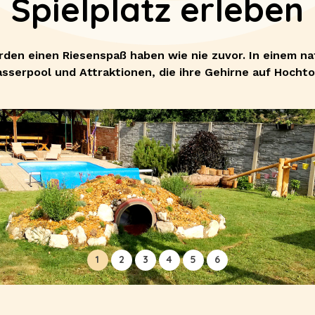
Spielplatz erleben
rden einen Riesenspaß haben wie nie zuvor. In einem na
sserpool und Attraktionen, die ihre Gehirne auf Hochto
1
2
3
4
5
6