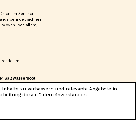
 dürfen. Im Sommer
anda befindet sich ein
. Wovon? Von allem,
 Pendel im
der
Salzwasserpool
 Schlaf der Gerechten
, Inhalte zu verbessern und relevante Angebote in
arbeitung dieser Daten einverstanden.
en? Zum Glück gibt es
sches Denken fördern.