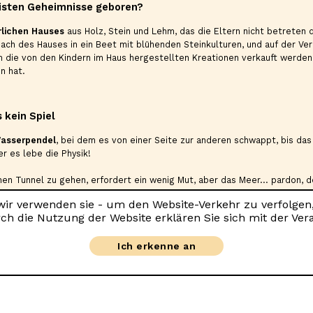
isten Geheimnisse geboren?
rlichen Hauses
aus Holz, Stein und Lehm, das die Eltern nicht betreten
ach des Hauses in ein Beet mit blühenden Steinkulturen, und auf der Ver
m die von den Kindern im Haus hergestellten Kreationen verkauft werden
n hat.
 kein Spiel
asserpendel
, bei dem es von einer Seite zur anderen schwappt, bis das
er es lebe die Physik!
hen Tunnel zu gehen, erfordert ein wenig Mut, aber das Meer... pardon, 
 bieten. Und dann bleibt nur noch, in die Hängematte zu wanken und den
 wir verwenden sie - um den Website-Verkehr zu verfolgen
ch die Nutzung der Website erklären Sie sich mit der Ver
Ich erkenne an
et, es regnet in Strömen
ht alles. Wer wird in der Küche dominieren und wer wird die Malecke hab
 Besonders die
didaktischen
, die Geschicklichkeit, Koordination und logi