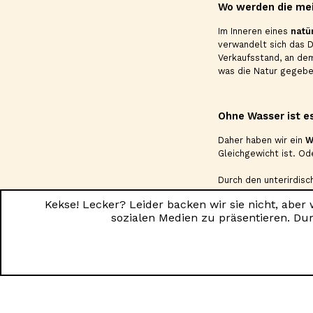
Wo werden die me
Im Inneren eines
natü
verwandelt sich das D
Verkaufsstand, an de
was die Natur gegebe
Ohne Wasser ist es
Daher haben wir ein
W
Gleichgewicht ist. Od
Durch den unterirdisc
wird genug Motivation
Kekse! Lecker? Leider backen wir sie nicht, aber
zu schlafen.
sozialen Medien zu präsentieren. Dur
Es regnet, es regn
In der Kinderecke lac
zu viele Spielzeuge.