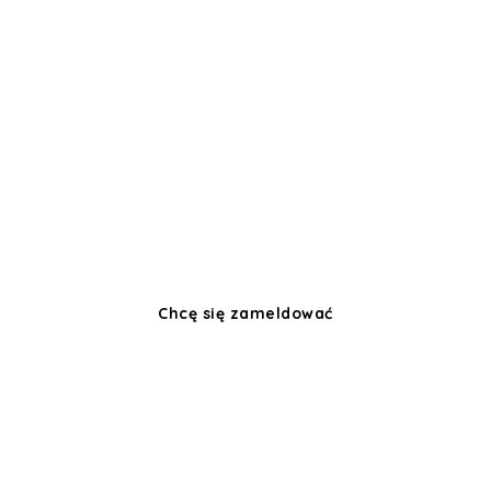
PENSJONAT ŽIVÁ
PÁLAVA
Morawy Południowe! Pierwsze promienie
słońca obudzą Cię przez okna apartamentu,
a śniadanie w ogrodzie pensjonatu,
z Zamkiem Sierot nad głową, będzie
idealnym początkiem kolejnego
beztroskiego dnia w Pálavie.
Chcę się zameldować