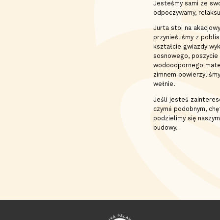
Jesteśmy sami ze swo
odpoczywamy, relaksu
Jurta stoi na akacjow
przynieśliśmy z pobli
kształcie gwiazdy wy
sosnowego, poszycie 
wodoodpornego materi
zimnem powierzyliśmy
wełnie.
Jeśli jesteś zainteres
czymś podobnym, chęt
podzielimy się naszym
budowy.