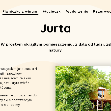
Piwniczka z winami
Wycieczki
Wydarzenia
Rezerwac
Jurta
 W prostym okrągłym pomieszczeniu, z dala od ludzi, zg
natury.
 wszystkim jako suszarni
rgii i zapachów
eż miejscem relaksu i
ta jest ukryta wśród
kłócona.
zenie nie zmusza nas do
my się niepotrzebnymi
ic nie robimy.