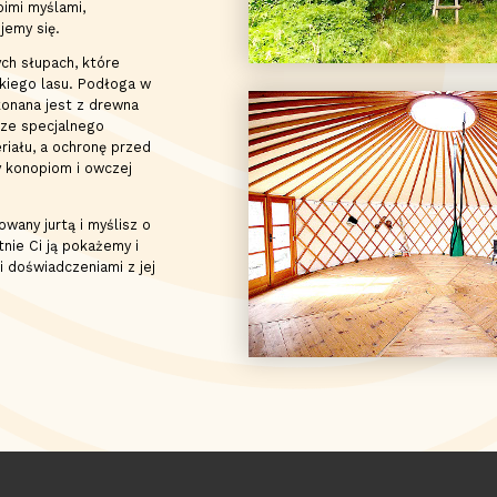
imi myślami,
jemy się.
ych słupach, które
skiego lasu. Podłoga w
konana jest z drewna
ze specjalnego
ału, a ochronę przed
 konopiom i owczej
owany jurtą i myślisz o
nie Ci ją pokażemy i
i doświadczeniami z jej