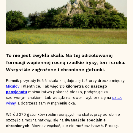
To nie jest zwykła skała. Na tej odizolowanej
formacji wapiennej rosną rzadkie irysy, len i sroka.
Wszystkie zagrożone i chronione gatunki.
Pomnik przyrody Kočičí skála znajduje się tuż przy drodze między
Mikulov
i Klentnice. Tak więc
2,5 kilometra od naszego
pensjonatu
można łatwo pokonać pieszo, podążając za
czerwonym znakiem. Lub wsiądź na rower i wybierz się na
szlak
winny
, a dotrzesz tam w mgnieniu oka.
Wśród 270 gatunków roślin rosnących na skale, przy odrobinie
szczęścia można natknąć się na
dwanaście specjalnie
chronionych
. Możesz wąchać, ale nie możesz łzawić. Proszę.