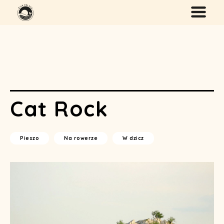
Cat Rock
Pieszo
Na rowerze
W dzicz