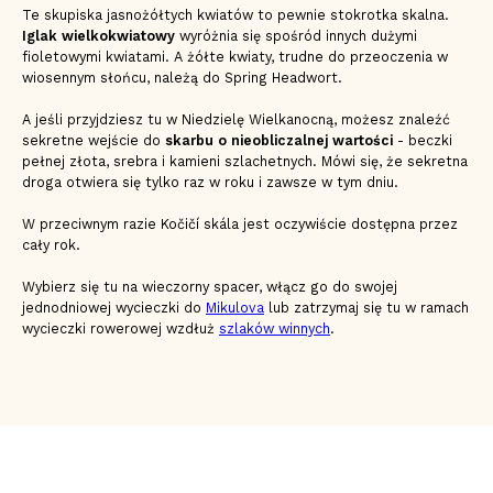
Te skupiska jasnożółtych kwiatów to pewnie stokrotka skalna.
Iglak wielkokwiatowy
wyróżnia się spośród innych dużymi
fioletowymi kwiatami. A żółte kwiaty, trudne do przeoczenia w
wiosennym słońcu, należą do Spring Headwort.
A jeśli przyjdziesz tu w Niedzielę Wielkanocną, możesz znaleźć
sekretne wejście do
skarbu o nieobliczalnej wartości
- beczki
pełnej złota, srebra i kamieni szlachetnych. Mówi się, że sekretna
droga otwiera się tylko raz w roku i zawsze w tym dniu.
W przeciwnym razie Kočičí skála jest oczywiście dostępna przez
cały rok.
Wybierz się tu na wieczorny spacer, włącz go do swojej
jednodniowej wycieczki do
Mikulova
lub zatrzymaj się tu w ramach
wycieczki rowerowej wzdłuż
szlaków winnych
.