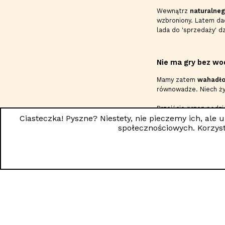
Wewnątrz
naturalne
wzbroniony. Latem dac
lada do 'sprzedaży' d
Nie ma gry bez wo
Mamy zatem
wahadł
równowadze. Niech żyj
Przejście przez podz
Ciasteczka! Pyszne? Niestety, nie pieczemy ich, ale
wystarczającą motywa
społecznościowych. Korzyst
Pada deszcz, pada
W kąciku dla dzieci w
zbyt wiele. Zwłaszcz
A kiedy znów wyjdzie 