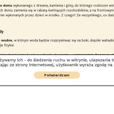
go domu
wykonanego z drewna, kamienia i gliny, do którego rodzicom ws
h domu zamienia się w rabatę kwitnących rozchodników, a na frontowym 
zieł wykonanych przez dzieci w środku. Z czego? Ze wszystkiego, co dała
dy
o wodne
, w którym woda będzie rozpryskiwać się na boki, dopóki wahadło
e fizyka!
iemny tunel wymaga nieco odwagi, ale morze... przepraszam,
basen ze s
 używamy ich - do śledzenia ruchu w witrynie, ulepszania 
cję. Potem pozostaje już tylko położyć się w hamaku i zasnąć snem spra
ając ze strony internetowej, użytkownik wyraża zgodę na
Potwierdzam
 deszcz, leje deszcz
szystko się śmieje. Kto zdominuje kuchnię, a kto kącik malarski? Na szcz
a te
dydaktyczne
, które rozwijają zręczność, koordynację i logiczne myśl
słońce, możemy wszyscy razem policzyć, ile nowych ziół wyrosło na nas