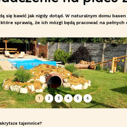
dą się bawić jak nigdy dotąd. W naturalnym domu basen
, które sprawią, że ich mózgi będą pracować na pełnych 
1
2
3
4
5
6
jskrytsze tajemnice?