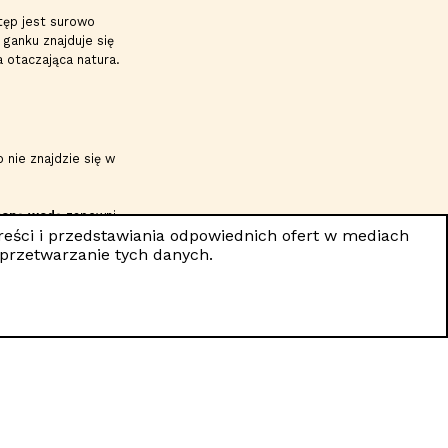
tęp jest surowo
ganku znajduje się
 otaczająca natura.
 nie znajdzie się w
łoną wodą
zapewni
treści i przedstawiania odpowiednich ofert w mediach
wiedliwych.
 przetwarzanie tych danych.
ęście zabawek jest
enie.
zych grządkach.