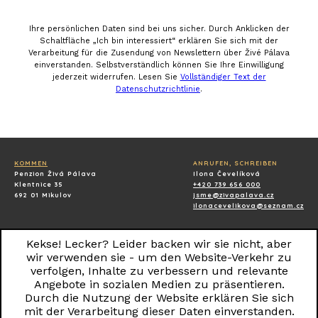
Ihre persönlichen Daten sind bei uns sicher. Durch Anklicken der
Schaltfläche „Ich bin interessiert“ erklären Sie sich mit der
Verarbeitung für die Zusendung von Newslettern über Živé Pálava
einverstanden. Selbstverständlich können Sie Ihre Einwilligung
jederzeit widerrufen. Lesen Sie
Vollständiger Text der
Datenschutzrichtlinie
.
KOMMEN
ANRUFEN, SCHREIBEN
Penzion Živá Pálava
Ilona Čevelíková
Klentnice 35
+420 739 656 000
692 01 Mikulov
jsme@zivapalava.cz
ilonacevelikova@seznam.cz
ABRECHNUNGSDATEN
Kekse! Lecker? Leider backen wir sie nicht, aber
Ilona Čevelíková
Klentnice 40
wir verwenden sie - um den Website-Verkehr zu
69201 Klentnice
verfolgen, Inhalte zu verbessern und relevante
IČ: 87206935
Angebote in sozialen Medien zu präsentieren.
Durch die Nutzung der Website erklären Sie sich
Alle Rechte vorbehalten © 2018 Pension ŽIVÁ PÁLAVA.
mit der Verarbeitung dieser Daten einverstanden.
design by ginger&fred / pages
Jan Tax