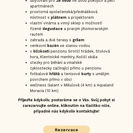
ubytování pro
28 osob
ve dvou pokojích a pěti
apartmánech
prostorná společenská/přednášková
místnost s
plátnem
a projektorem
vlastní vinárna a vinný sklep s možností
řízené
degustace
a pravým jihomoravským
rautem
zahrada a dvě terasy s
grilem
venkovní
bazén
se slanou vodou
v
blízkosti
penzionu Sirotčí hrádek, Stolová
hora, Klentnické menhiry, Kočičí skála
stezky pro běhání a vinařské
cyklostezky začínající přímo u penzionu
fotbalové
hřiště
a tenisové
kurty
s umělým
povrchem přímo v obci
wellness Galant v Mikulově (4 km) a Aqualand
Moravia (10 km)
Přijeďte kdykoliv, postaráme se o Vás. Svůj pobyt si
zarezervujte online, kliknutím na tlačítko níže,
případně nás kdykoliv kontaktujte!
Rezervace