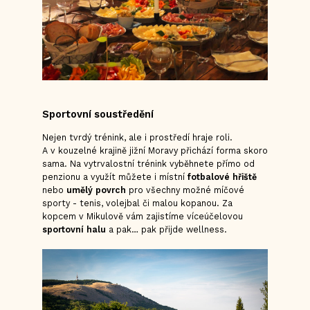
Sportovní soustředění
Nejen tvrdý trénink, ale i prostředí hraje roli.
A v kouzelné krajině jižní Moravy přichází forma skoro
sama. Na vytrvalostní trénink vyběhnete přímo od
penzionu a využít můžete i místní
fotbalové hřiště
nebo
umělý povrch
pro všechny možné míčové
sporty - tenis, volejbal či malou kopanou. Za
kopcem v Mikulově vám zajistíme víceúčelovou
sportovní halu
a pak… pak přijde wellness.