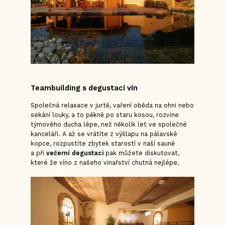
Teambuilding s degustací vín
Společná relaxace v jurtě, vaření oběda na ohni nebo
sekání louky, a to pěkně po staru kosou, rozvine
týmového ducha lépe, než několik let ve společné
kanceláři. A až se vrátíte z výšlapu na pálavské
kopce, rozpustíte zbytek starostí v naší sauně
a při
večerní degustaci
pak můžete diskutovat,
které že víno z našeho vinařství chutná nejlépe.