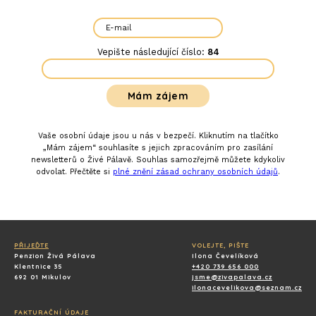
Vepište následující číslo:
84
Vaše osobní údaje jsou u nás v bezpečí. Kliknutím na tlačítko
„Mám zájem“ souhlasíte s jejich zpracováním pro zasílání
newsletterů o Živé Pálavě. Souhlas samozřejmě můžete kdykoliv
odvolat. Přečtěte si
plné znění zásad ochrany osobních údajů
.
PŘIJEĎTE
VOLEJTE, PIŠTE
Penzion Živá Pálava
Ilona Čevelíková
Klentnice 35
+420 739 656 000
692 01 Mikulov
jsme@zivapalava.cz
ilonacevelikova@seznam.cz
FAKTURAČNÍ ÚDAJE