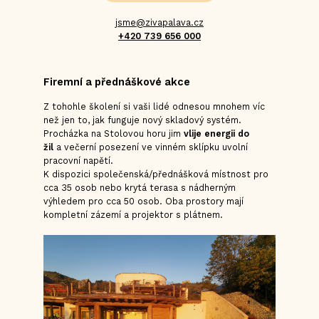
jsme@zivapalava.cz
+420 739 656 000
Firemní a přednáškové akce
Z tohohle školení si vaši lidé odnesou mnohem víc
než jen to, jak funguje nový skladový systém.
Procházka na Stolovou horu jim
vlije energii do
žil
a večerní posezení ve vinném sklípku uvolní
pracovní napětí.
K dispozici společenská/přednášková místnost pro
cca 35 osob nebo krytá terasa s nádherným
výhledem pro cca 50 osob. Oba prostory mají
kompletní zázemí a projektor s plátnem.