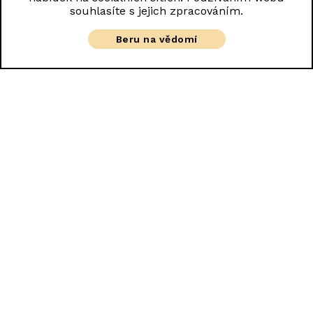
souhlasíte s jejich zpracováním.
Beru na vědomí
Dobré ráno
Probudili jste se na místě, kde
pracovní termíny neplatí
.
Posnídejte chleba s čerstvými bylinkami, vydejte se na
výlet nebo chytejte lelky v hamace. Děti mají své zážitkové
hřiště a dospělí dvě terasy, které čekají, až rozpálíte gril.
Vínečko?
Seběhněte si pro něj do sklípku.
Ještě povídejte
Vyberu si pokoj