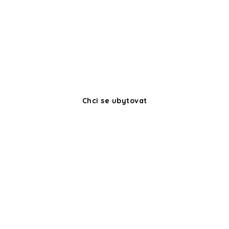
Ach, jižní Morava! Přes okna apartmánu vás
probouzí první sluneční paprsky a snídaně
na zahradě penzionu, se Sirotčím hradem
nad hlavou, bude ideálním začátkem dalšího
bezstarostného dne na Pálavě.
Chci se ubytovat