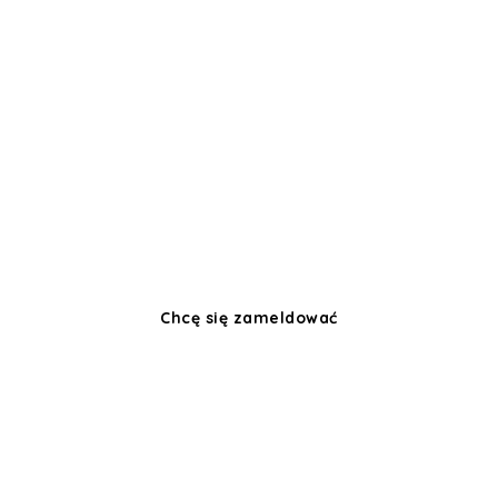
PENSJONAT ŽIVÁ
PÁLAVA
Morawy Południowe! Pierwsze promienie
słońca obudzą Cię przez okna apartamentu,
a śniadanie w ogrodzie pensjonatu,
z Zamkiem Sierot nad głową, będzie
idealnym początkiem kolejnego
beztroskiego dnia w Pálavie.
Chcę się zameldować