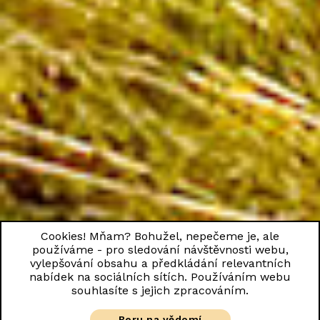
Cookies! Mňam? Bohužel, nepečeme je, ale
používáme - pro sledování návštěvnosti webu,
vylepšování obsahu a předkládání relevantních
nabídek na sociálních sítích. Používáním webu
souhlasíte s jejich zpracováním.
Beru na vědomí